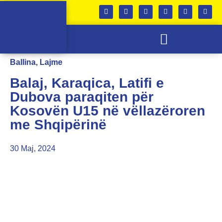
SKUADRA E FEMRAVE
KABINETI I TROFEVE
Ballina
,
Lajme
Balaj, Karaqica, Latifi e
Dubova paraqiten për
Kosovën U15 në vëllazëroren
me Shqipërinë
30 Maj, 2024