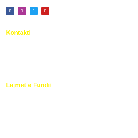
Kontakti
Rr. Tony Blair n.n. Arbëri (Dragodan), Pristina, Kosovo
+383 44 377 733
info@2korriku.com
Lajmet e Fundit
2 Korriku vazhdon dominimin në futbollin e të rinjëve,
dimëron si kampion i Superligës U17 dhe U19