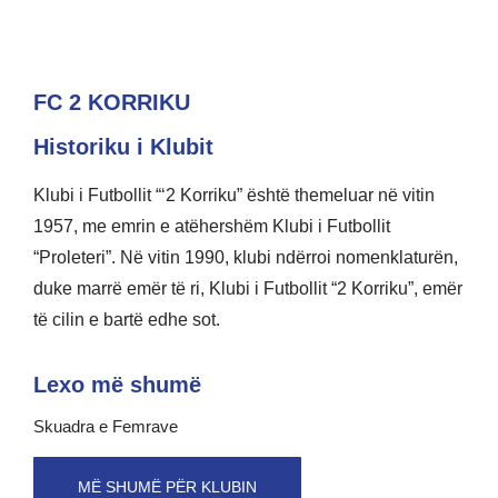
FC 2 KORRIKU
Historiku i Klubit
Klubi i Futbollit “‘2 Korriku” është themeluar në vitin
1957, me emrin e atëhershëm Klubi i Futbollit
“Proleteri”. Në vitin 1990, klubi ndërroi nomenklaturën,
duke marrë emër të ri, Klubi i Futbollit “2 Korriku”, emër
të cilin e bartë edhe sot.
Lexo më shumë
Skuadra e Femrave
MË SHUMË PËR KLUBIN