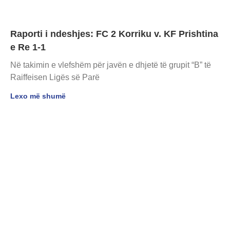
Raporti i ndeshjes: FC 2 Korriku v. KF Prishtina
e Re 1-1
Në takimin e vlefshëm për javën e dhjetë të grupit “B” të
Raiffeisen Ligës së Parë
Lexo më shumë