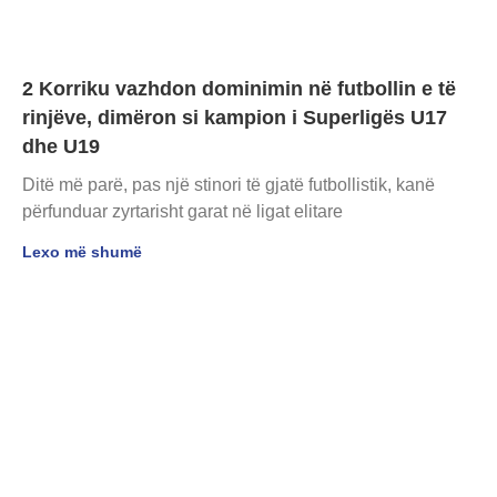
2 Korriku vazhdon dominimin në futbollin e të
rinjëve, dimëron si kampion i Superligës U17
dhe U19
Ditë më parë, pas një stinori të gjatë futbollistik, kanë
përfunduar zyrtarisht garat në ligat elitare
Lexo më shumë