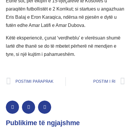
Edhe sot, për ekipin e 15-vjeçarëve të Kosovës u
paraqitën futbollistët e 2 Korrikut; si startues u angazhuan
Eris Balaj e Eron Karaqica, ndërsa në pjesën e dytë u
futën edhe Amar Latifi e Amar Dubova.
Këtë eksperiencë, çunat ‘verdheblu’ e vlerësuan shumë
lartë dhe thanë se do të mbetet përherë në mendjen e
tyre, si një kujtim i paharrueshëm.
POSTIMI PARAPRAK
POSTIM I RI
Publikime të ngjajshme