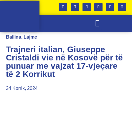
SKUADRA E FEMRAVE
KABINETI I TROFEVE
Ballina
,
Lajme
Trajneri italian, Giuseppe
Cristaldi vie në Kosovë për të
punuar me vajzat 17-vjeçare
të 2 Korrikut
24 Korrik, 2024