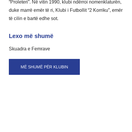
“Proleteri”. Në vitin 1990, klubi ndërroi nomenklaturën,
duke marrë emër të ri, Klubi i Futbollit “2 Korriku”, emër
të cilin e bartë edhe sot.
Lexo më shumë
Skuadra e Femrave
MË SHUMË PËR KLUBIN