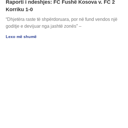
Raporti i ndeshjes: FC Fushë Kosova v. FC 2
Korriku 1-0
“Dhjetëra raste të shpërdoruara, por në fund vendos një
goditje e devijuar nga jashtë zonës” –
Lexo më shumë