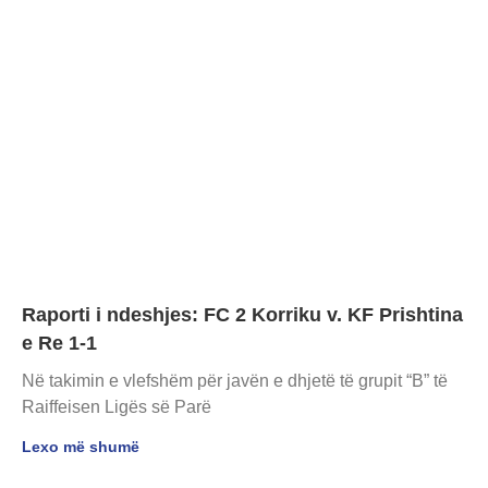
Raporti i ndeshjes: FC 2 Korriku v. KF Prishtina
e Re 1-1
Në takimin e vlefshëm për javën e dhjetë të grupit “B” të
Raiffeisen Ligës së Parë
Lexo më shumë