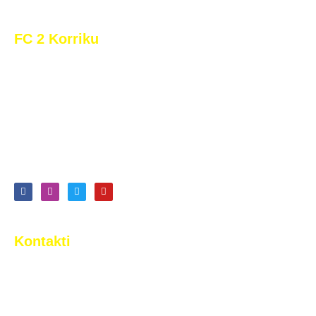
FC 2 Korriku
Klubi i Futbollit “‘2 Korriku” është themeluar në vitin 1957,
me emrin e atëhershëm Klubi i Futbollit “Proleteri”. Në
vitin 1990, klubi ndërroi nomenklaturën, duke marrë emër
të ri, Klubi i Futbollit “2 Korriku”, emër të cilin e bartë edhe
sot. …
Lexo më shumë
Kontakti
Rr. Tony Blair n.n. Arbëri (Dragodan), Pristina, Kosovo
+383 44 377 733