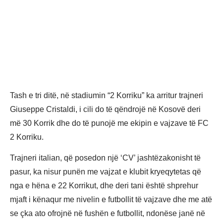
Tash e tri ditë, në stadiumin “2 Korriku” ka arritur trajneri
Giuseppe Cristaldi, i cili do të qëndrojë në Kosovë deri
më 30 Korrik dhe do të punojë me ekipin e vajzave të FC
2 Korriku.
Trajneri italian, që posedon një ‘CV’ jashtëzakonisht të
pasur, ka nisur punën me vajzat e klubit kryeqytetas që
nga e hëna e 22 Korrikut, dhe deri tani është shprehur
mjaft i kënaqur me nivelin e futbollit të vajzave dhe me atë
se çka ato ofrojnë në fushën e futbollit, ndonëse janë në