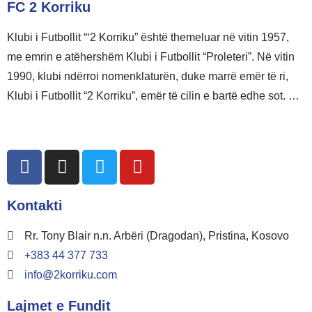
FC 2 Korriku
Klubi i Futbollit “‘2 Korriku” është themeluar në vitin 1957,
me emrin e atëhershëm Klubi i Futbollit “Proleteri”. Në vitin
1990, klubi ndërroi nomenklaturën, duke marrë emër të ri,
Klubi i Futbollit “2 Korriku”, emër të cilin e bartë edhe sot. …
Lexo më shumë
Kontakti
Rr. Tony Blair n.n. Arbëri (Dragodan), Pristina, Kosovo
+383 44 377 733
info@2korriku.com
Lajmet e Fundit