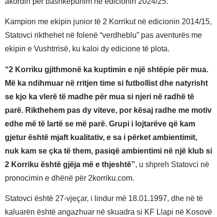
akordin për bashkëpunim në edicionin 2024/25.
Kampion me ekipin junior të 2 Korrikut në edicionin 2014/15,
Statovci rikthehet në folenë “verdheblu” pas aventurës me
ekipin e Vushtrrisë, ku kaloi dy edicione të plota.
“2 Korriku gjithmonë ka kuptimin e një shtëpie për mua.
Më ka ndihmuar në rritjen time si futbollist dhe natyrisht
se kjo ka vlerë të madhe për mua si njeri në radhë të
parë. Rikthehem pas dy viteve, por kësaj radhe me motiv
edhe më të lartë se më parë. Grupi i lojtarëve që kam
gjetur është mjaft kualitativ, e sa i përket ambientimit,
nuk kam se çka të them, pasiqë ambientimi në një klub si
2 Korriku është gjëja më e thjeshtë”
, u shpreh Statovci në
pronocimin e dhënë për 2korriku.com.
Statovci është 27-vjeçar, i lindur më 18.01.1997, dhe në të
kaluarën është angazhuar në skuadra si KF Llapi në Kosovë