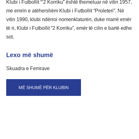
Klubi i Futbollit “‘2 Korriku” është themeluar në vitin 1957,
me emrin e atëhershëm Klubi i Futbollit “Proleteri”. Në
vitin 1990, klubi ndërroi nomenklaturën, duke marrë emër
të ri, Klubi i Futbollit “2 Korriku”, emër të cilin e bartë edhe
sot.
Lexo më shumë
Skuadra e Femrave
MË SHUMË PËR KLUBIN