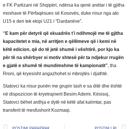
e FK Partizani në Shqipëri, ndërsa ka qenë anëtar i të gjitha
moshave të Përfaqësues së Kosovës, duke nisur nga ato
U15 e deri tek ekipi U21 i “Dardanëve”.
“E kam për detyrë që skuadrës t’i ndihmojë me të gjitha
kapacitetet e mia, në arritjen e qëllimeve që i kemi në
këtë edicion, që do të jetë shumë i vështirë, por kjo ka
për të na shërbyer si motiv shtesë për ta ndjekur rrugën
e gjatë e shumë të mundimshme të kampionatit”
, tha
Rroni, që kryesisht angazhohet si mbrojtës i djathtë.
Statovci ka nisur punën me grupin tash e sa ditë dhe është
në dispozicion të kryetrajnerit Besim Ademi. Kësisoj,
Statovci bëhet ardhja e dytë në këtë afat kalimtar, pas
transferit të mesfushorit Kozmaqi.
POSTIMI PARAPRAK
POSTIM I RI