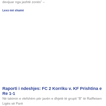
devijuar nga jashtë zonës” –
Lexo më shumë
Raporti i ndeshjes: FC 2 Korriku v. KF Prishtina e
Re 1-1
Në takimin e vlefshëm për javën e dhjetë të grupit “B” të Raiffeisen
Ligës së Parë