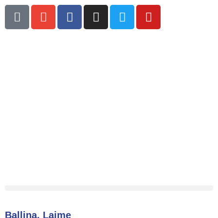
Ballina
,
Lajme