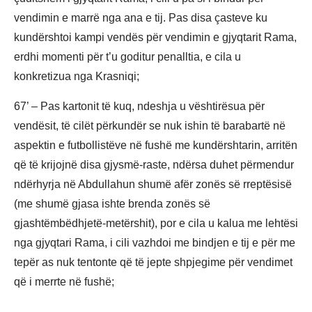
vendimin e marrë nga ana e tij. Pas disa çasteve ku
kundërshtoi kampi vendës për vendimin e gjyqtarit Rama,
erdhi momenti për t’u goditur penalltia, e cila u
konkretizua nga Krasniqi;
67’ – Pas kartonit të kuq, ndeshja u vështirësua për
vendësit, të cilët përkundër se nuk ishin të barabartë në
aspektin e futbollistëve në fushë me kundërshtarin, arritën
që të krijojnë disa gjysmë-raste, ndërsa duhet përmendur
ndërhyrja në Abdullahun shumë afër zonës së rreptësisë
(me shumë gjasa ishte brenda zonës së
gjashtëmbëdhjetë-metërshit), por e cila u kalua me lehtësi
nga gjyqtari Rama, i cili vazhdoi me bindjen e tij e për me
tepër as nuk tentonte që të jepte shpjegime për vendimet
që i merrte në fushë;