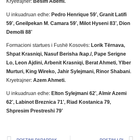
Kryetrajner:
Besim Ademi.
U inkuadruan edhe:
Pedro Henrique 59’, Granit Latifi
59’, Gneilpekan M. Camara 59’, Milot Hyseni 83’, Dion
Demolli 88’
Formacioni startues i Fushë Kosovës:
Lorik Tërnava,
Shpat Krasniqi, Nasuf Berisha /kap./, Pape Serigne
Lo, Leon Ajdini, Arbenit Krasniqi, Berat Ahmeti, Ylber
Murturi, King Wireko, Jahir Sylejmani, Rinor Shabani
.
Kryetrajner:
Azem Ahmeti.
U inkuadruan edhe:
Elton Sylejmani 62’, Almir Azemi
62’, Labinot Breznica 71’, Riad Kostanica 79,
Shpresim Prestreshi 79’