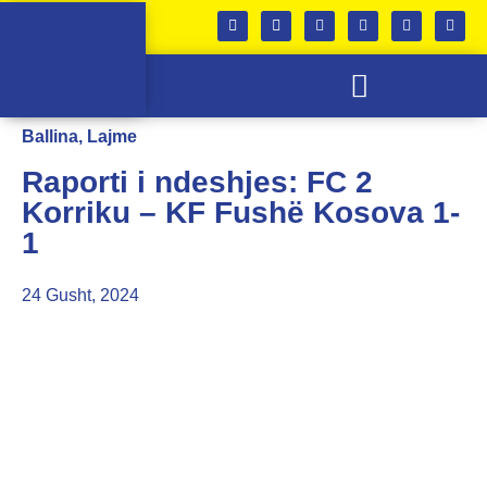
SKUADRA E FEMRAVE
KABINETI I TROFEVE
Ballina
,
Lajme
Raporti i ndeshjes: FC 2
Korriku – KF Fushë Kosova 1-
1
24 Gusht, 2024