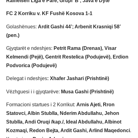
Raiffeisen Liga e Parë, Grupi ‘B’; Java e Dytë
FC 2 Korriku v. KF Fushë Kosova 1-1
Golashënues:
Ardit Gashi 44’; Arbenit Krasniqi 58’
(pen.)
Gjyqtarët e ndeshjes:
Petrit Rama (Drenas), Visar
Kelmendi (Pejë), Gentrit Restelica (Podujevë), Erdion
Podvorica (Podujevë)
Delegat i ndeshjes
: Xhafer Jashari (Prishtinë)
Vëzhguesi i i gjyqtarëve:
Musa Gashi (Prishtinë)
Formacioni startues i 2 Korrikut:
Arnis Ajeti, Rron
Statovci, Albin Stublla, Nderim Abdullahu, Jehon
Stublla, Andi Oruqi /kap./, Ideal Abdullahu, Albinot
Kozmaqi, Redon Bejta, Ardit Gashi, Arlind Maqedonci
.