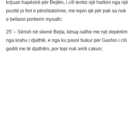
krijuan hapësirë për Bejtën, i cili tentoi një harkim nga një
pozitë jo fort e përshtatshme, me topin që për pak sa nuk
e befasoi portierin mysafir;
25’ – Sërish në skenë Bejta, kësaj radhe me një depërtim
nga krahu i djathtë, e nga ku pasoi bukur për Gashin i cili
goditi me të djathtën, por topi nuk arriti cakun;