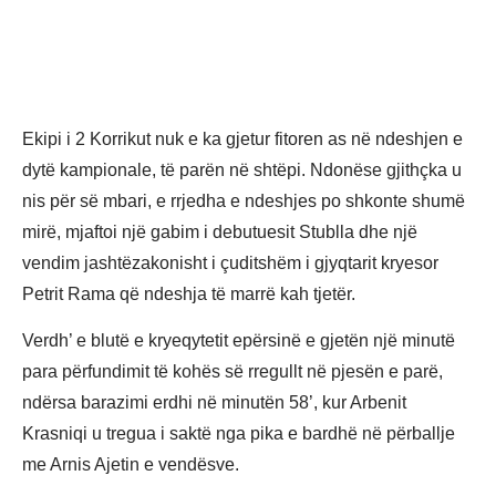
Ekipi i 2 Korrikut nuk e ka gjetur fitoren as në ndeshjen e
dytë kampionale, të parën në shtëpi. Ndonëse gjithçka u
nis për së mbari, e rrjedha e ndeshjes po shkonte shumë
mirë, mjaftoi një gabim i debutuesit Stublla dhe një
vendim jashtëzakonisht i çuditshëm i gjyqtarit kryesor
Petrit Rama që ndeshja të marrë kah tjetër.
Verdh’ e blutë e kryeqytetit epërsinë e gjetën një minutë
para përfundimit të kohës së rregullt në pjesën e parë,
ndërsa barazimi erdhi në minutën 58’, kur Arbenit
Krasniqi u tregua i saktë nga pika e bardhë në përballje
me Arnis Ajetin e vendësve.