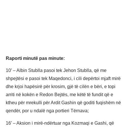
Raporti minutë pas minute:
10’ – Albin Stublla pasoi tek Jehon Stublla, që me
shpejtësi e pasoi tek Maqedonci, i cili depërtoi mjaft mirë
dhe krjoi hapësirë për krosim, gjë të cilën e bëri, e topi
arriti në kokën e Redon Bejtës, me këtë të fundit që e
ktheu për mrekulli për Ardit Gashin që goditi fuqishëm në
qendër, por u ndalë nga portieri Tërnava;
16’ – Aksion i mirë-ndërtuar nga Kozmaqi e Gashi, që