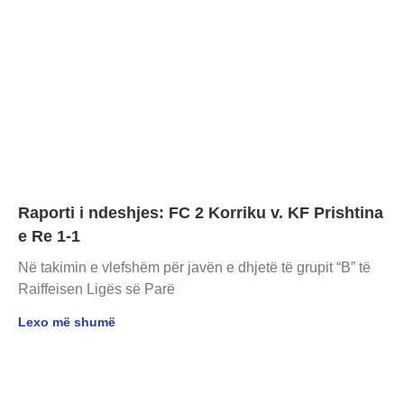
Raporti i ndeshjes: FC 2 Korriku v. KF Prishtina
e Re 1-1
Në takimin e vlefshëm për javën e dhjetë të grupit “B” të
Raiffeisen Ligës së Parë
Lexo më shumë