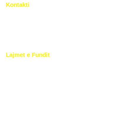
Kontakti
Rr. Tony Blair n.n. Arbëri (Dragodan), Pristina, Kosovo
+383 44 377 733
info@2korriku.com
Lajmet e Fundit
2 Korriku vazhdon dominimin në futbollin e të rinjëve,
dimëron si kampion i Superligës U17 dhe U19
Raporti i ndeshjes: FC 2 Korriku v. KF Vjosa 2-1