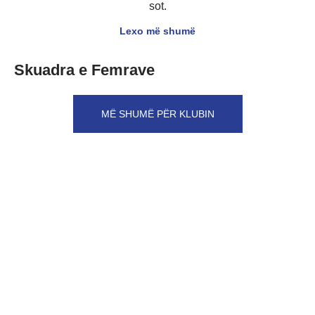
sot.
Lexo më shumë
Skuadra e Femrave
MË SHUMË PËR KLUBIN