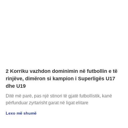
2 Korriku vazhdon dominimin në futbollin e të
rinjëve, dimëron si kampion i Superligës U17
dhe U19
Ditë më parë, pas një stinori të gjatë futbollistik, kanë
përfunduar zyrtarisht garat në ligat elitare
Lexo më shumë