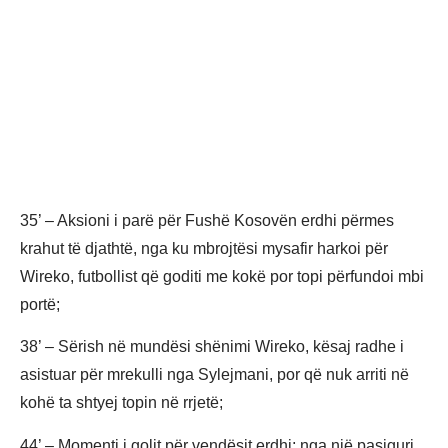
35’ – Aksioni i parë për Fushë Kosovën erdhi përmes
krahut të djathtë, nga ku mbrojtësi mysafir harkoi për
Wireko, futbollist që goditi me kokë por topi përfundoi mbi
portë;
38’ – Sërish në mundësi shënimi Wireko, kësaj radhe i
asistuar për mrekulli nga Sylejmani, por që nuk arriti në
kohë ta shtyej topin në rrjetë;
44’ – Momenti i golit për vendësit erdhi; nga një pasiguri