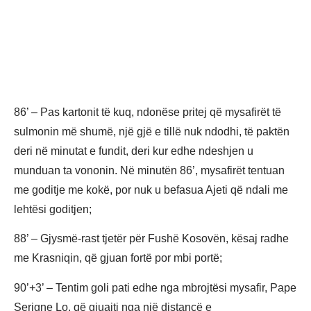
86’ – Pas kartonit të kuq, ndonëse pritej që mysafirët të
sulmonin më shumë, një gjë e tillë nuk ndodhi, të paktën
deri në minutat e fundit, deri kur edhe ndeshjen u
munduan ta vononin. Në minutën 86’, mysafirët tentuan
me goditje me kokë, por nuk u befasua Ajeti që ndali me
lehtësi goditjen;
88’ – Gjysmë-rast tjetër për Fushë Kosovën, kësaj radhe
me Krasniqin, që gjuan fortë por mbi portë;
90’+3’ – Tentim goli pati edhe nga mbrojtësi mysafir, Pape
Serigne Lo, që gjuajti nga një distancë e