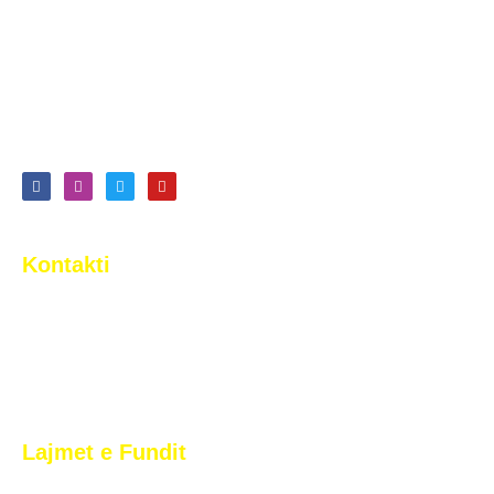
me emrin e atëhershëm Klubi i Futbollit “Proleteri”. Në
vitin 1990, klubi ndërroi nomenklaturën, duke marrë emër
të ri, Klubi i Futbollit “2 Korriku”, emër të cilin e bartë edhe
sot. …
Lexo më shumë
Kontakti
Rr. Tony Blair n.n. Arbëri (Dragodan), Pristina, Kosovo
+383 44 377 733
info@2korriku.com
Lajmet e Fundit