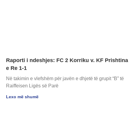
Raporti i ndeshjes: FC 2 Korriku v. KF Prishtina
e Re 1-1
Në takimin e vlefshëm për javën e dhjetë të grupit “B” të
Raiffeisen Ligës së Parë
Lexo më shumë