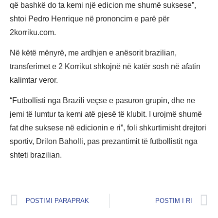
që bashkë do ta kemi një edicion me shumë suksese”,
shtoi Pedro Henrique në prononcim e parë për
2korriku.com.
Në këtë mënyrë, me ardhjen e anësorit brazilian,
transferimet e 2 Korrikut shkojnë në katër sosh në afatin
kalimtar veror.
“Futbollisti nga Brazili veçse e pasuron grupin, dhe ne
jemi të lumtur ta kemi atë pjesë të klubit. I urojmë shumë
fat dhe suksese në edicionin e ri”, foli shkurtimisht drejtori
sportiv, Drilon Baholli, pas prezantimit të futbollistit nga
shteti brazilian.
POSTIMI PARAPRAK
POSTIM I RI