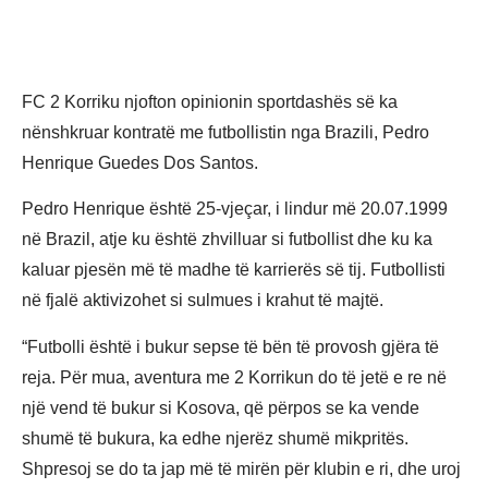
FC 2 Korriku njofton opinionin sportdashës së ka
nënshkruar kontratë me futbollistin nga Brazili, Pedro
Henrique Guedes Dos Santos.
Pedro Henrique është 25-vjeçar, i lindur më 20.07.1999
në Brazil, atje ku është zhvilluar si futbollist dhe ku ka
kaluar pjesën më të madhe të karrierës së tij. Futbollisti
në fjalë aktivizohet si sulmues i krahut të majtë.
“Futbolli është i bukur sepse të bën të provosh gjëra të
reja. Për mua, aventura me 2 Korrikun do të jetë e re në
një vend të bukur si Kosova, që përpos se ka vende
shumë të bukura, ka edhe njerëz shumë mikpritës.
Shpresoj se do ta jap më të mirën për klubin e ri, dhe uroj