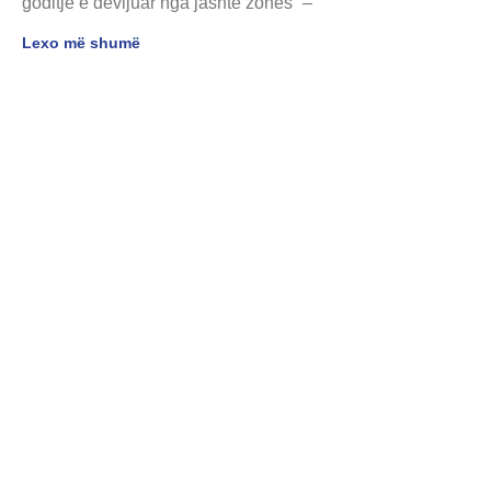
goditje e devijuar nga jashtë zonës” –
Lexo më shumë