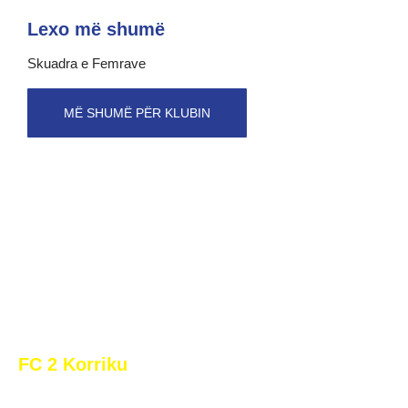
Lexo më shumë
Skuadra e Femrave
MË SHUMË PËR KLUBIN
FC 2 Korriku
Klubi i Futbollit “‘2 Korriku” është themeluar në vitin 1957,