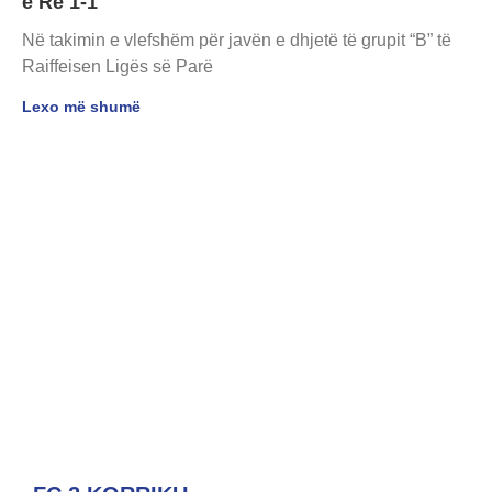
e Re 1-1
Në takimin e vlefshëm për javën e dhjetë të grupit “B” të
Raiffeisen Ligës së Parë
Lexo më shumë