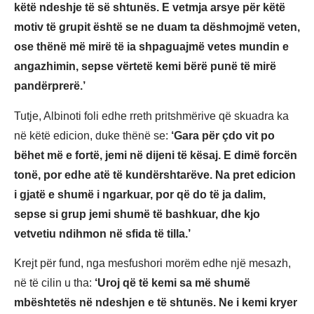
këtë ndeshje të së shtunës. E vetmja arsye për këtë
motiv të grupit është se ne duam ta dëshmojmë veten,
ose thënë më mirë të ia shpaguajmë vetes mundin e
angazhimin, sepse vërtetë kemi bërë punë të mirë
pandërprerë.’
Tutje, Albinoti foli edhe rreth pritshmërive që skuadra ka
në këtë edicion, duke thënë se:
‘Gara për çdo vit po
bëhet më e fortë, jemi në dijeni të kësaj. E dimë forcën
tonë, por edhe atë të kundërshtarëve. Na pret edicion
i gjatë e shumë i ngarkuar, por që do të ja dalim,
sepse si grup jemi shumë të bashkuar, dhe kjo
vetvetiu ndihmon në sfida të tilla.’
Krejt për fund, nga mesfushori morëm edhe një mesazh,
në të cilin u tha:
‘Uroj që të kemi sa më shumë
mbështetës në ndeshjen e të shtunës. Ne i kemi kryer