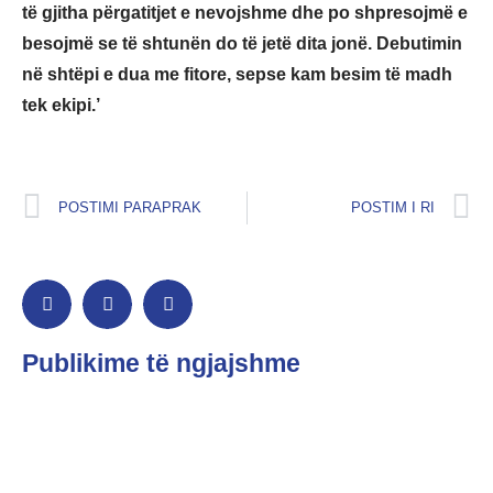
të gjitha përgatitjet e nevojshme dhe po shpresojmë e
besojmë se të shtunën do të jetë dita jonë. Debutimin
në shtëpi e dua me fitore, sepse kam besim të madh
tek ekipi.’
POSTIMI PARAPRAK
POSTIM I RI
Publikime të ngjajshme