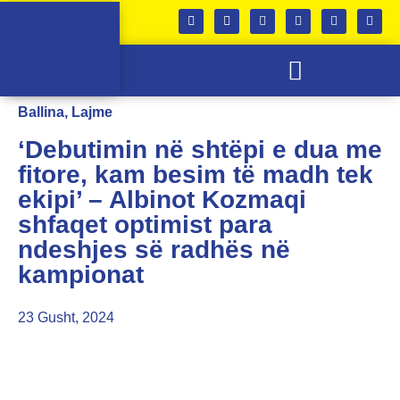
SKUADRA E FEMRAVE
KABINETI I TROFEVE
Ballina
,
Lajme
‘Debutimin në shtëpi e dua me
fitore, kam besim të madh tek
ekipi’ – Albinot Kozmaqi
shfaqet optimist para
ndeshjes së radhës në
kampionat
23 Gusht, 2024