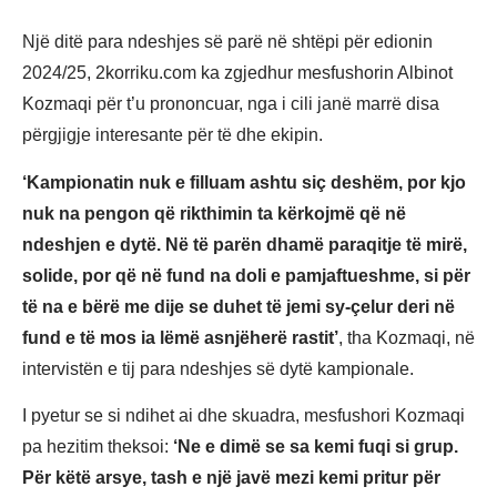
Një ditë para ndeshjes së parë në shtëpi për edionin
2024/25, 2korriku.com ka zgjedhur mesfushorin Albinot
Kozmaqi për t’u prononcuar, nga i cili janë marrë disa
përgjigje interesante për të dhe ekipin.
‘Kampionatin nuk e filluam ashtu siç deshëm, por kjo
nuk na pengon që rikthimin ta kërkojmë që në
ndeshjen e dytë. Në të parën dhamë paraqitje të mirë,
solide, por që në fund na doli e pamjaftueshme, si për
të na e bërë me dije se duhet të jemi sy-çelur deri në
fund e të mos ia lëmë asnjëherë rastit’
, tha Kozmaqi, në
intervistën e tij para ndeshjes së dytë kampionale.
I pyetur se si ndihet ai dhe skuadra, mesfushori Kozmaqi
pa hezitim theksoi:
‘Ne e dimë se sa kemi fuqi si grup.
Për këtë arsye, tash e një javë mezi kemi pritur për