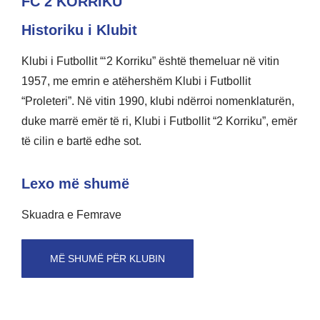
FC 2 KORRIKU
Historiku i Klubit
Klubi i Futbollit “‘2 Korriku” është themeluar në vitin
1957, me emrin e atëhershëm Klubi i Futbollit
“Proleteri”. Në vitin 1990, klubi ndërroi nomenklaturën,
duke marrë emër të ri, Klubi i Futbollit “2 Korriku”, emër
të cilin e bartë edhe sot.
Lexo më shumë
Skuadra e Femrave
MË SHUMË PËR KLUBIN