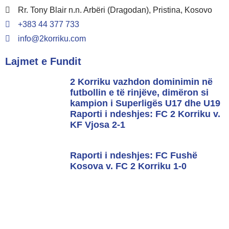
Rr. Tony Blair n.n. Arbëri (Dragodan), Pristina, Kosovo
+383 44 377 733
info@2korriku.com
Lajmet e Fundit
2 Korriku vazhdon dominimin në
futbollin e të rinjëve, dimëron si
kampion i Superligës U17 dhe U19
Raporti i ndeshjes: FC 2 Korriku v.
KF Vjosa 2-1
Raporti i ndeshjes: FC Fushë
Kosova v. FC 2 Korriku 1-0
2025 © Copyright
FC 2 Korriku