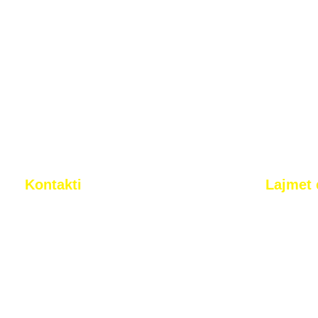
Kontakti
Lajmet 
Rr. Tony Blair n.n. Arbëri (Dragodan),
Pristina, Kosovo
+383 44 377 733
info@2korriku.com