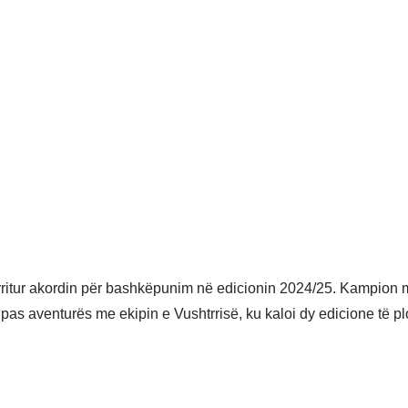
ritur akordin për bashkëpunim në edicionin 2024/25. Kampion me 
 pas aventurës me ekipin e Vushtrrisë, ku kaloi dy edicione të pl