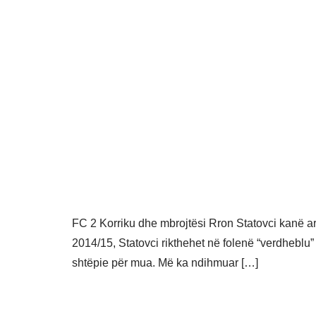
FC 2 Korriku dhe mbrojtësi Rron Statovci kanë ar
2014/15, Statovci rikthehet në folenë “verdheblu”
shtëpie për mua. Më ka ndihmuar […]