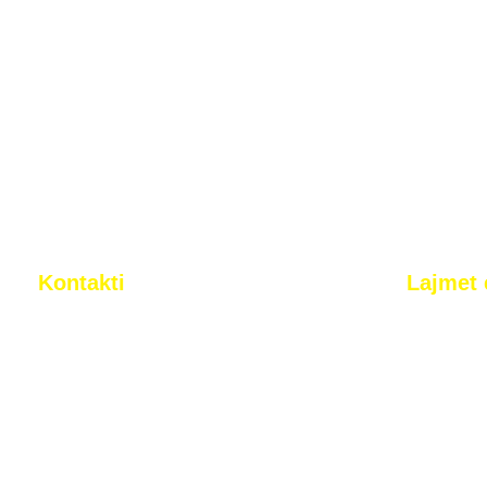
Kontakti
Lajmet 
Rr. Tony Blair n.n. Arbëri (Dragodan),
Pristina, Kosovo
+383 44 377 733
info@2korriku.com