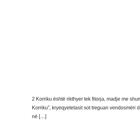
2 Korriku është rikthyer tek fitorja, madje me shu
Korriku”, kryeqyetetasit sot treguan vendosmëri 
në […]