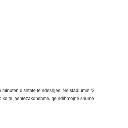
 në minutën e shtatë të ndeshjes. Në stadiumin “2
ri pikë të jashtëzakonshme, që ndihmojnë shumë