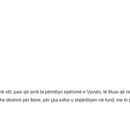
më stil, pasi që arriti ta përmbys epërsinë e Vjosës, të fituar që
dhe dëshirë për fitore, për çka edhe u shpërblyen në fund, me t