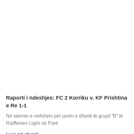
Raporti i ndeshjes: FC 2 Korriku v. KF Prishtina
e Re 1-1
Në takimin e vlefshëm për javën e dhjetë të grupit “B” të
Raiffeisen Ligës së Parë
Lexo më shumë