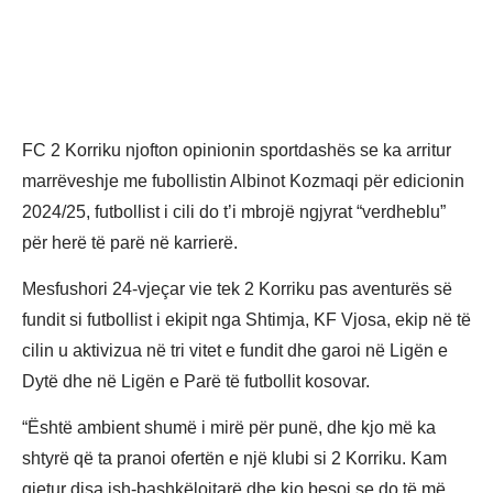
FC 2 Korriku njofton opinionin sportdashës se ka arritur
marrëveshje me fubollistin Albinot Kozmaqi për edicionin
2024/25, futbollist i cili do t’i mbrojë ngjyrat “verdheblu”
për herë të parë në karrierë.
Mesfushori 24-vjeçar vie tek 2 Korriku pas aventurës së
fundit si futbollist i ekipit nga Shtimja, KF Vjosa, ekip në të
cilin u aktivizua në tri vitet e fundit dhe garoi në Ligën e
Dytë dhe në Ligën e Parë të futbollit kosovar.
“Është ambient shumë i mirë për punë, dhe kjo më ka
shtyrë që ta pranoi ofertën e një klubi si 2 Korriku. Kam
gjetur disa ish-bashkëlojtarë dhe kjo besoj se do të më