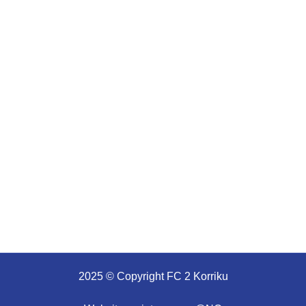
Raporti i ndeshjes: FC 2 Korriku v. KF Vjosa 2-1
Raporti i ndeshjes: FC Fushë Kosova v. FC 2 Korriku
1-0
2025 © Copyright
FC 2 Korriku