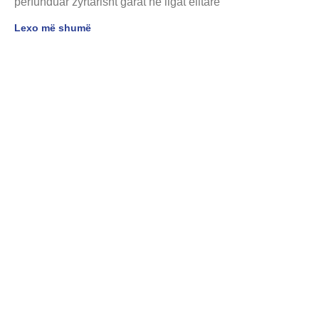
përfunduar zyrtarisht garat në ligat elitare
Lexo më shumë