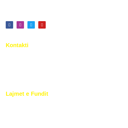
sot. …
Lexo më shumë
Kontakti
Rr. Tony Blair n.n. Arbëri (Dragodan), Pristina, Kosovo
+383 44 377 733
info@2korriku.com
Lajmet e Fundit
2 Korriku vazhdon dominimin në futbollin e të rinjëve,
dimëron si kampion i Superligës U17 dhe U19