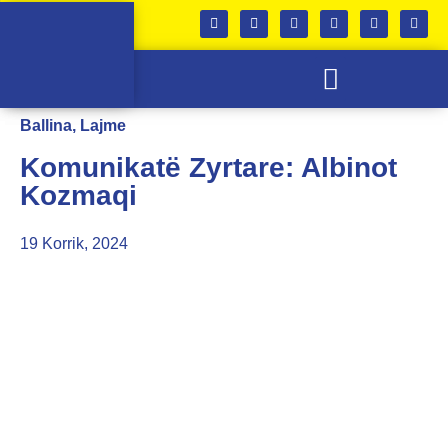
SKUADRA E FEMRAVE
KABINETI I TROFEVE
Ballina
,
Lajme
Komunikatë Zyrtare: Albinot
Kozmaqi
19 Korrik, 2024