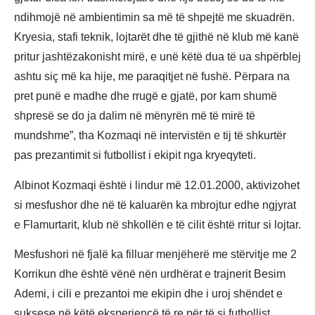
ndihmojë në ambientimin sa më të shpejtë me skuadrën.
Kryesia, stafi teknik, lojtarët dhe të gjithë në klub më kanë
pritur jashtëzakonisht mirë, e unë këtë dua të ua shpërblej
ashtu siç më ka hije, me paraqitjet në fushë. Përpara na
pret punë e madhe dhe rrugë e gjatë, por kam shumë
shpresë se do ja dalim në mënyrën më të mirë të
mundshme”, tha Kozmaqi në intervistën e tij të shkurtër
pas prezantimit si futbollist i ekipit nga kryeqyteti.
Albinot Kozmaqi është i lindur më 12.01.2000, aktivizohet
si mesfushor dhe në të kaluarën ka mbrojtur edhe ngjyrat
e Flamurtarit, klub në shkollën e të cilit është rritur si lojtar.
Mesfushori në fjalë ka filluar menjëherë me stërvitje me 2
Korrikun dhe është vënë nën urdhërat e trajnerit Besim
Ademi, i cili e prezantoi me ekipin dhe i uroj shëndet e
suksese në këtë eksperiencë të re për të si futbollist.