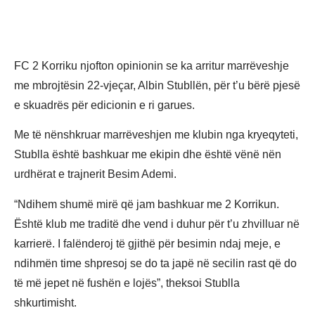
FC 2 Korriku njofton opinionin se ka arritur marrëveshje
me mbrojtësin 22-vjeçar, Albin Stubllën, për t’u bërë pjesë
e skuadrës për edicionin e ri garues.
Me të nënshkruar marrëveshjen me klubin nga kryeqyteti,
Stublla është bashkuar me ekipin dhe është vënë nën
urdhërat e trajnerit Besim Ademi.
“Ndihem shumë mirë që jam bashkuar me 2 Korrikun.
Është klub me traditë dhe vend i duhur për t’u zhvilluar në
karrierë. I falënderoj të gjithë për besimin ndaj meje, e
ndihmën time shpresoj se do ta japë në secilin rast që do
të më jepet në fushën e lojës”, theksoi Stublla
shkurtimisht.