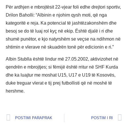
Për ardhjen e mbrojtësit 22-vjear foli edhe drejtori sportiv,
Drilon Baholli: “Albinin e njohim qysh moti, që nga
kategoritë e reja. Ka potencial të jashtëzakonshëm dhe
besoj se do të luaj rol kyç në ekip. Është djalë i ri dhe
shumë punëtor, e kjo natyrshëm se veçse na ndihmon në
shtimin e vlerave në skuadrën tonë për edicionin e ri.”
Albin Stublla është lindur më 27.05.2002, aktivizohet në
qendrën e mbrojtjes; si fëmijë është rritur në SHF Kurda
dhe ka luajtur me moshat U15, U17 e U19 të Kosovës,
duke treguar vlerat e tij prej futbollisti që në moshë të
hershme.
POSTIMI PARAPRAK
POSTIM I RI