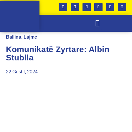
SKUADRA E FEMRAVE
KABINETI I TROFEVE
Ballina
,
Lajme
Komunikatë Zyrtare: Albin
Stublla
22 Gusht, 2024