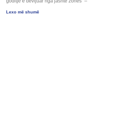
goditje e devijuar nga jashtë zonës” –
Lexo më shumë