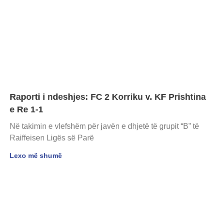
Raporti i ndeshjes: FC 2 Korriku v. KF Prishtina
e Re 1-1
Në takimin e vlefshëm për javën e dhjetë të grupit “B” të
Raiffeisen Ligës së Parë
Lexo më shumë