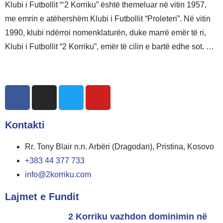
Klubi i Futbollit “‘2 Korriku” është themeluar në vitin 1957,
me emrin e atëhershëm Klubi i Futbollit “Proleteri”. Në vitin
1990, klubi ndërroi nomenklaturën, duke marrë emër të ri,
Klubi i Futbollit “2 Korriku”, emër të cilin e bartë edhe sot. …
Lexo më shumë
Kontakti
Rr. Tony Blair n.n. Arbëri (Dragodan), Pristina, Kosovo
+383 44 377 733
info@2korriku.com
Lajmet e Fundit
2 Korriku vazhdon dominimin në